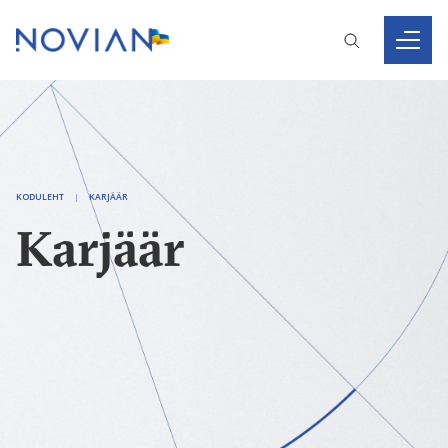
KODULEHT
KARJÄÄR
Karjäär