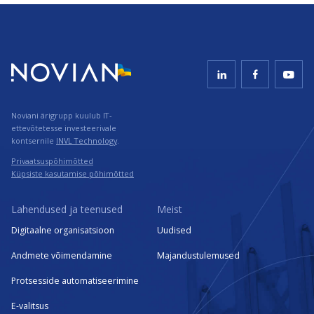
Noviani ärigrupp kuulub IT-
ettevõtetesse investeerivale
kontsernile
INVL Technology
.
Privaatsuspõhimõtted
Küpsiste kasutamise põhimõtted
Lahendused ja teenused
Meist
Digitaalne organisatsioon
Uudised
Andmete võimendamine
Majandustulemused
Protsesside automatiseerimine
E-valitsus