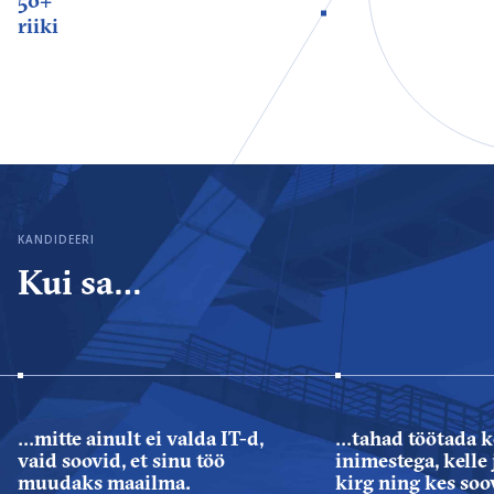
50+
riiki
KANDIDEERI
Kui sa…
…mitte ainult ei valda IT-d,
…tahad töötada k
vaid soovid, et sinu töö
inimestega, kelle 
muudaks maailma.
kirg ning kes soo