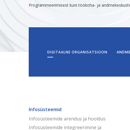
Programmeerimisest kuni töökoha- ja andmekeskuste la
DIGITAALNE ORGANISATSIOON
ANDME
Infosüsteemid
Infosüsteemide arendus ja hooldus
Infosüsteemide integreerimine ja