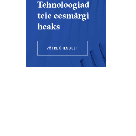
Tehnoloogiad
teie eesmärgi
heaks
VÕTKE ÜHENDUST