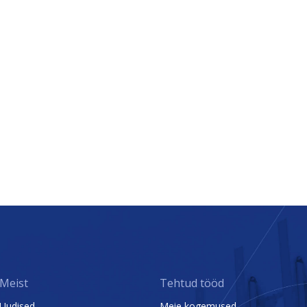
Meist
Tehtud tööd
Uudised
Meie kogemused