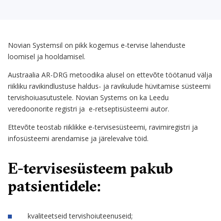
Novian Systemsil on pikk kogemus e-tervise lahenduste
loomisel ja hooldamisel.
Austraalia AR-DRG metoodika alusel on ettevõte töötanud välja
riikliku ravikindlustuse haldus- ja ravikulude hüvitamise süsteemi
tervishoiuasutustele. Novian Systems on ka Leedu
veredoonorite registri ja e-retseptisüsteemi autor.
Ettevõte teostab riiklikke e-tervisesüsteemi, ravimiregistri ja
infosüsteemi arendamise ja järelevalve töid.
E-tervisesüsteem pakub
patsientidele:
kvaliteetseid tervishoiuteenuseid;