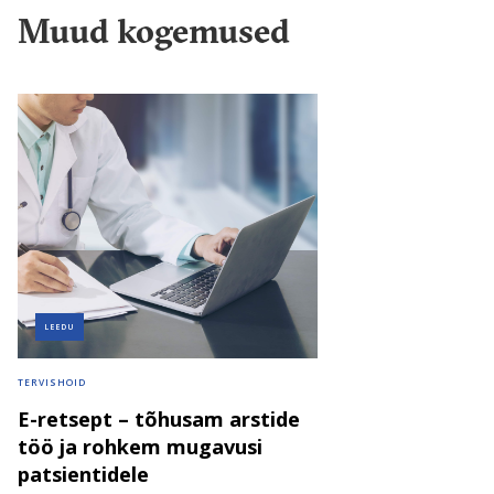
Muud kogemused
LEEDU
TERVISHOID
E-retsept – tõhusam arstide
töö ja rohkem mugavusi
patsientidele