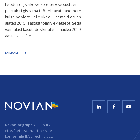
Leedu registrikeskuse e-tervise süsteem
paistab riigis silma töödeldavate andmete
hulga poolest. Selle üks olulisemaid osi on
alates 2015. aastast toimiv e-retsept. Seda
võimalust kasutades kirjutati ainuüksi 2019.
aastal välja üle...
LAIEMALT
Noviani ärigrupp kuulub IT-
ettevõtetesse investeerivale
kontsernile
INVL Technology
.