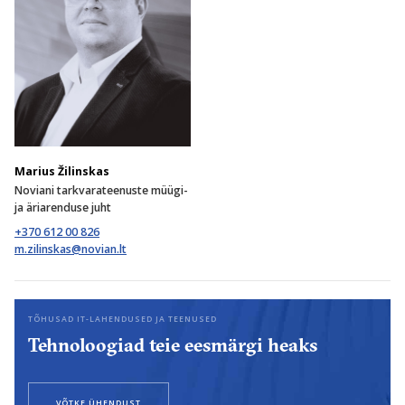
Marius Žilinskas
Noviani tarkvarateenuste müügi-
ja äriarenduse juht
+370 612 00 826
TÕHUSAD IT-LAHENDUSED JA TEENUSED
Tehnoloogiad teie eesmärgi heaks
VÕTKE ÜHENDUST