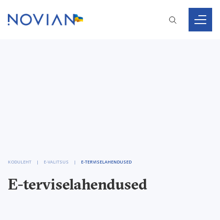
KODULEHT
E-VALITSUS
E-TERVISELAHENDUSED
E-terviselahendused