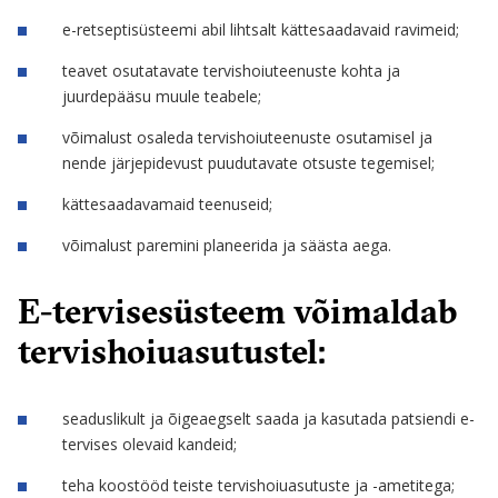
e-retseptisüsteemi abil lihtsalt kättesaadavaid ravimeid;
teavet osutatavate tervishoiuteenuste kohta ja
juurdepääsu muule teabele;
võimalust osaleda tervishoiuteenuste osutamisel ja
nende järjepidevust puudutavate otsuste tegemisel;
kättesaadavamaid teenuseid;
võimalust paremini planeerida ja säästa aega.
E-tervisesüsteem võimaldab
tervishoiuasutustel:
seaduslikult ja õigeaegselt saada ja kasutada patsiendi e-
tervises olevaid kandeid;
teha koostööd teiste tervishoiuasutuste ja -ametitega;