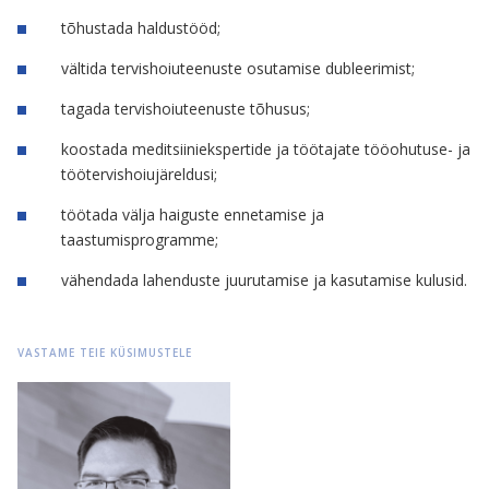
tõhustada haldustööd;
vältida tervishoiuteenuste osutamise dubleerimist;
tagada tervishoiuteenuste tõhusus;
koostada meditsiiniekspertide ja töötajate tööohutuse- ja
töötervishoiujäreldusi;
töötada välja haiguste ennetamise ja
taastumisprogramme;
vähendada lahenduste juurutamise ja kasutamise kulusid.
VASTAME TEIE KÜSIMUSTELE