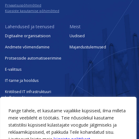
Privaatsuspõhimõtted
Küpsiste kasutamise põhimõtted
Lahendused ja teenused
Meist
Digitaalne organisatsioon
Uudised
Andmete võimendamine
Majandustulemused
Protsesside automatiseerimine
E-valitsus
IT-tarne ja hooldus
Kriitilised IT infrastruktuuri
hallatavad teenused
Pange tähele, et kasutame vajalikke küpsiseid, ilma milleta
Tehtud tööd
meie veebileht ei töötaks. Teie nõusolekul kasutame
statistilisi küpsiseid külastajate voogude jälgimiseks ja
Meie kogemused
reklaamiküpsiseid, et pakkuda Teile kohandatud sisu.