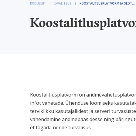
KODULEHT
E-VALITSUS
KOOSTALITLUSPLATVORM JA SEOTUD TEENUSED
Koostalitlusplatv
Koostalitlusplatvorm on andmevahetusplatvorm
infot vahetada. Ühenduse loomiseks kasutat
terviklikku kasutajaliidest ja serveri turvasü
vahendamine andmebaasidesse ning päringutele
et tagada nende turvalisus.