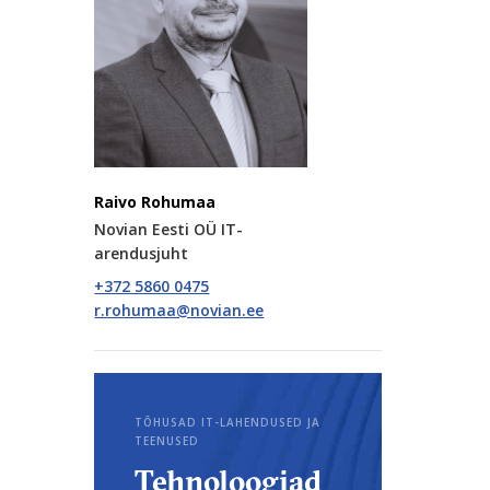
Raivo Rohumaa
Novian Eesti OÜ IT-
arendusjuht
+372 5860 0475
TÕHUSAD IT-LAHENDUSED JA
TEENUSED
Tehnoloogiad