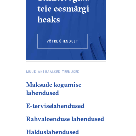
teie eesmärgi
heaks
VÕTKE ÜHENDUST
MUUD AKTUAALSED TEENUSED
Maksude kogumise
lahendused
E-terviselahendused
Rahvaloenduse lahendused
Halduslahendused