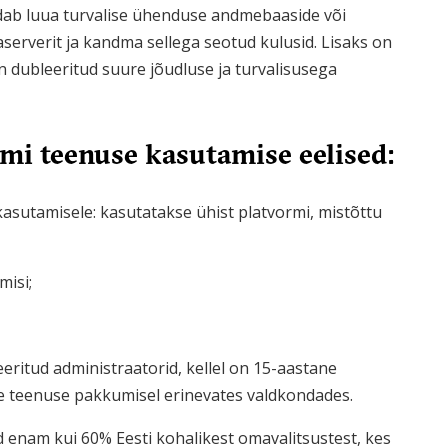
ldab luua turvalise ühenduse andmebaaside või
erverit ja kandma sellega seotud kulusid. Lisaks on
n dubleeritud suure jõudluse ja turvalisusega
rmi teenuse kasutamise eelised:
asutamisele: kasutatakse ühist platvormi, mistõttu
misi;
seeritud administraatorid, kellel on 15-aastane
e teenuse pakkumisel erinevates valdkondades.
 enam kui 60% Eesti kohalikest omavalitsustest, kes