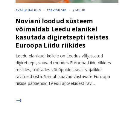
AVALIK HALDUS
TERVISHOID
+ MUUD
Noviani loodud süsteem
võimaldab Leedu elanikel
kasutada digiretsepti teistes
Euroopa Liidu riikides
Leedu elanikud, kellele on Leedus väljastatud
digiretsept, saavad muudes Euroopa Liidu riikides
reisides, töötades või õppides sealt vajalikke
ravimeid osta. Samuti saavad vastavate Euroopa
riikide patsiendid Leedu apteekidest ravi...