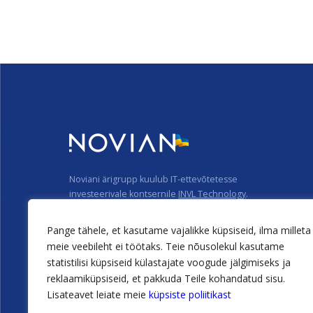
Noviani ärigrupp kuulub IT-ettevõtetesse
investeerivale kontsernile
INVL Technology
.
Privaatsuspõhimõtted
Pange tähele, et kasutame vajalikke küpsiseid, ilma milleta
Küpsiste kasutamise põhimõtted
meie veebileht ei töötaks. Teie nõusolekul kasutame
statistilisi küpsiseid külastajate voogude jälgimiseks ja
reklaamiküpsiseid, et pakkuda Teile kohandatud sisu.
Lisateavet leiate meie
küpsiste poliitikast
@2026 Novian
Edasiviivad tehnoloogiad