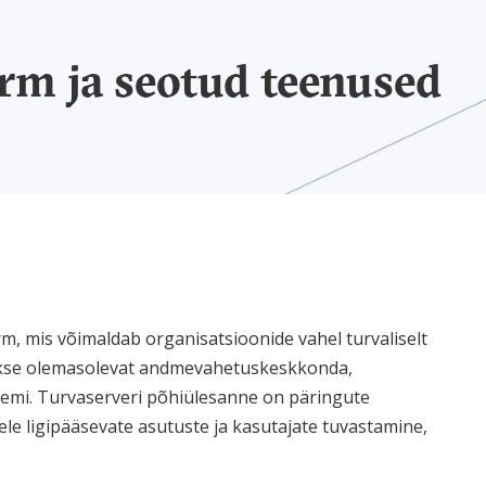
orm ja seotud teenused
, mis võimaldab organisatsioonide vahel turvaliselt
akse olemasolevat andmevahetuskeskkonda,
steemi. Turvaserveri põhiülesanne on päringute
 ligipääsevate asutuste ja kasutajate tuvastamine,