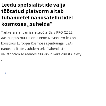
Leedu spetsialistide välja
töötatud platvorm aitab
tuhandetel nanosatelliitidel
kosmoses „suhelda“
Tarkvara arendamise ettevõte Elsis PRO (2023.
aasta lõpus muutis oma nime Novian Pro-ks) on
koostöös Euroopa Kosmoseagentuuriga (ESA)
nanosatelliitide „suhtlemiseks“ lahenduste
väljatöötamise raames ellu viinud kaks olulist Galaxy
...