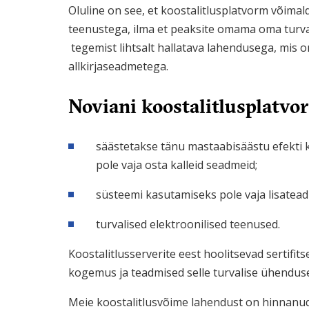
Oluline on see, et koostalitlusplatvorm võima
teenustega, ilma et peaksite omama oma turvas
tegemist lihtsalt hallatava lahendusega, mis o
allkirjaseadmetega.
Noviani koostalitlusplatvo
säästetakse tänu mastaabisäästu efekti k
pole vaja osta kalleid seadmeid;
süsteemi kasutamiseks pole vaja lisatead
turvalised elektroonilised teenused.
Koostalitlusserverite eest hoolitsevad sertifit
kogemus ja teadmised selle turvalise ühendus
Meie koostalitlusvõime lahendust on hinnanud