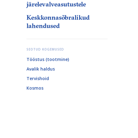
järelevalveasutustele
Keskkonnasõbralikud
lahendused
SEOTUD KOGEMUSED
Tööstus (tootmine)
Avalik haldus
Tervishoid
Kosmos