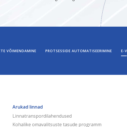
TE VÕIMENDAMINE
PROTSESSIDE AUTOMATISEERIMINE
E-
Arukad linnad
Linnatranspordilahendused
Kohalike omavalitsuste tasude programm