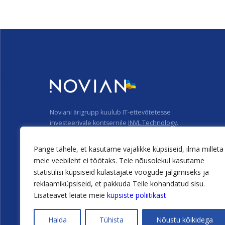
Noviani ärigrupp kuulub IT-ettevõtetesse
investeerivale kontsernile
INVL Technology
.
Privaatsuspõhimõtted
Pange tähele, et kasutame vajalikke küpsiseid, ilma milleta
Küpsiste kasutamise põhimõtted
meie veebileht ei töötaks. Teie nõusolekul kasutame
statistilisi küpsiseid külastajate voogude jälgimiseks ja
reklaamiküpsiseid, et pakkuda Teile kohandatud sisu.
Lisateavet leiate meie
küpsiste poliitikast
@2026 Novian
Edasiviivad tehnoloogiad
Halda
Tühista
Nõustu kõikidega