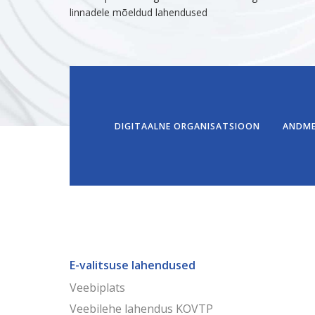
linnadele mõeldud lahendused
DIGITAALNE ORGANISATSIOON
ANDME
E-valitsuse lahendused
Veebiplats
Veebilehe lahendus KOVTP