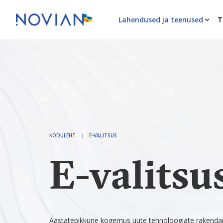
Lahendused ja teenused
T
KODULEHT
E-VALITSUS
E-valitsu
Aastatepikkune kogemus uute tehnoloogiate rakendamise