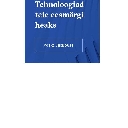
Tehnoloogiad
teie eesmärgi
heaks
VÕTKE ÜHENDUST