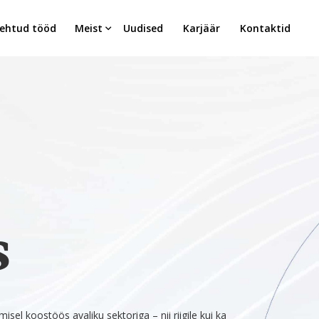
ehtud tööd
Meist
Uudised
Karjäär
Kontaktid
s
l koostöös avaliku sektoriga – nii riigile kui ka