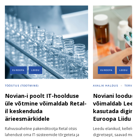
EUROOPA
LEEDU
EUROOPA
LEEDU
TÖÖSTUS (TOOTMINE)
AVALIK HALDUS
TERVIS
Novian-i poolt IT-hoolduse
Noviani loodud
üle võtmine võimaldab Retal-
võimaldab Leedu
il keskenduda
kasutada digire
ärieesmärkidele
Euroopa Liidu ri
Rahvusvaheline pakenditootja Retal otsis
Leedu elanikud, kellele 
lahendust oma IT-süsteemide tõrgeteta ja
digiretsept, saavad muu