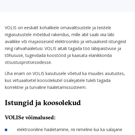
VOLIS on eeskätt kohalikele omavalitsustele ja teistele
riigiasutustele mõeldud rakendus, mille abil saab viia läbi
avalikke või majasiseseid elektroonilisi ja virtuaalseid istungeid
ning rahvahääletusi. VOLIS aitab tagada töö läbipaistvuse ja
tõhususe, tugevdada koostööd ja kaasata elanikkonda
otsustusprotsessidesse.
Üha enam on VOLIS kasutusele võetud ka muudes asutustes,
kus virtuaalsetel koosolekutel osalejatele tuleb tagada
korrektne ja turvaline hääletamissüsteem.
Istungid ja koosolekud
VOLISe võimalused:
elektrooniline hääletamine, nii nimeline kui ka salajane