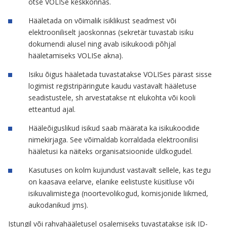
otse VOLISe keskkonnas.
Hääletada on võimalik isiklikust seadmest või
elektrooniliselt jaoskonnas (sekretär tuvastab isiku
dokumendi alusel ning avab isikukoodi põhjal
hääletamiseks VOLISe akna).
Isiku õigus hääletada tuvastatakse VOLISes pärast sisse
logimist registripäringute kaudu vastavalt hääletuse
seadistustele, sh arvestatakse nt elukohta või kooli
etteantud ajal.
Hääleõiguslikud isikud saab määrata ka isikukoodide
nimekirjaga. See võimaldab korraldada elektroonilisi
hääletusi ka näiteks organisatsioonide üldkogudel.
Kasutuses on kolm kujundust vastavalt sellele, kas tegu
on kaasava eelarve, elanike eelistuste küsitluse või
isikuvalimistega (noortevolikogud, komisjonide liikmed,
aukodanikud jms).
Istungil või rahvahääletusel osalemiseks tuvastatakse isik ID-