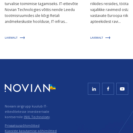
turvalise toimimise tagamiseks. IT-ettevõte
riikides reisides, töötad
Novian Technologies võttis nende Leedu
vajalikke ravimeid osta.
tootmisruumides üle kõigi Retali
vastavate Euroopa riikid
andmekeskuste hoolduse, IT-infras...
apteekidest ravi...
LAIEMALT
LAIEMALT
Noviani ärigrupp kuulub IT-
ettevõtetesse investeerivale
kontsernile
INVL Technology
.
Privaatsuspõhimõtted
Küpsiste kasutamise põhimõtted