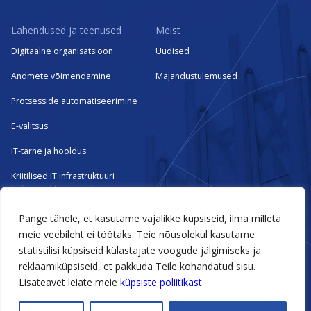
Lahendused ja teenused
Meist
Digitaalne organisatsioon
Uudised
Andmete võimendamine
Majandustulemused
Protsesside automatiseerimine
E-valitsus
IT-tarne ja hooldus
Kriitilised IT infrastruktuuri
hallatavad teenused
Pange tähele, et kasutame vajalikke küpsiseid, ilma milleta
Tehtud tööd
meie veebileht ei töötaks. Teie nõusolekul kasutame
statistilisi küpsiseid külastajate voogude jälgimiseks ja
Meie kogemused
reklaamiküpsiseid, et pakkuda Teile kohandatud sisu.
Lisateavet leiate meie
küpsiste poliitikast
@2026 Novian