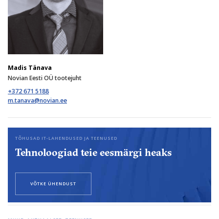
Madis Tänava
Novian Eesti OÜ tootejuht
+372 671 5188
TÕHUSAD IT-LAHENDUSED JA TEENUSED
Tehnoloogiad teie eesmärgi heaks
VÕTKE ÜHENDUST