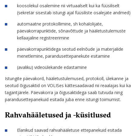
koosolekul osalemine nii virtuaalselt kui ka füüsiliselt
(sekretär sisestab istungi ajal füüsiliste osalejate andmed)
automaatne protokollimine, sh kohalolijate,
päevakorrapunktide, sõnavõttude ja hääletustulemuste
kellaajaline registreerimine
päevakorrapunktidega seotud eelnõude ja materjalide
menetlemine, parandusettepanekute esitamine
(avaliku) videoülekande edastamine
Istungite päevakord, hääletustulemused, protokoll, ülekanne ja
seotud õigusaktid on VOLISes kättesaadavad nii reaalajas kui ka
tagantjärele. Päevakorra ja õigusaktidega saab tutvuda ning
parandusettepanekuid esitada juba enne istungi toimumist.
Rahvahääletused ja -küsitlused
Elanikud saavad rahvahääletuse ettepanekuid esitada