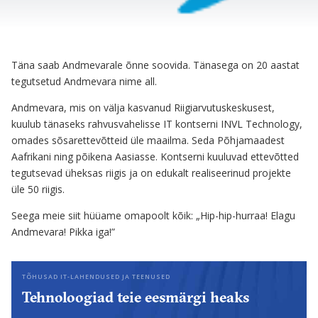
Täna saab Andmevarale õnne soovida. Tänasega on 20 aastat
tegutsetud Andmevara nime all.
Andmevara, mis on välja kasvanud Riigiarvutuskeskusest,
kuulub tänaseks rahvusvahelisse IT kontserni INVL Technology,
omades sõsarettevõtteid üle maailma. Seda Põhjamaadest
Aafrikani ning põikena Aasiasse. Kontserni kuuluvad ettevõtted
tegutsevad üheksas riigis ja on edukalt realiseerinud projekte
üle 50 riigis.
Seega meie siit hüüame omapoolt kõik: „Hip-hip-hurraa! Elagu
Andmevara! Pikka iga!”
TÕHUSAD IT-LAHENDUSED JA TEENUSED
Tehnoloogiad teie eesmärgi heaks