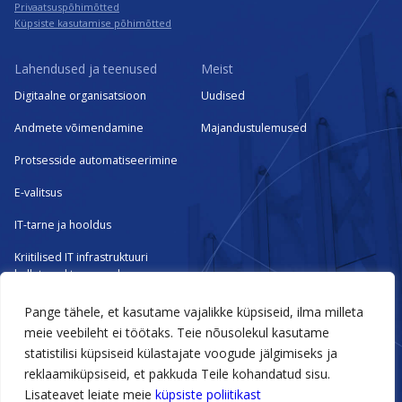
Privaatsuspõhimõtted
Küpsiste kasutamise põhimõtted
Lahendused ja teenused
Meist
Digitaalne organisatsioon
Uudised
Andmete võimendamine
Majandustulemused
Protsesside automatiseerimine
E-valitsus
IT-tarne ja hooldus
Kriitilised IT infrastruktuuri
hallatavad teenused
Pange tähele, et kasutame vajalikke küpsiseid, ilma milleta
Tehtud tööd
meie veebileht ei töötaks. Teie nõusolekul kasutame
statistilisi küpsiseid külastajate voogude jälgimiseks ja
Meie kogemused
reklaamiküpsiseid, et pakkuda Teile kohandatud sisu.
Lisateavet leiate meie
küpsiste poliitikast