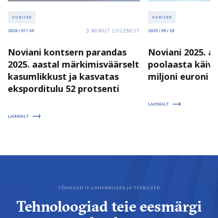
UUDISED
UUDISED
3
MINUT LUGEMIST
2026 / 07 / 09
2025 / 09 / 29
Noviani kontsern parandas
Noviani 2025. a
2025. aastal märkimisväärselt
poolaasta käive
kasumlikkust ja kasvatas
miljoni euroni
eksporditulu 52 protsenti
LAIEMALT
LAIEMALT
TÕHUSAD IT-LAHENDUSED JA TEENUSED
Tehnoloogiad teie eesmärgi