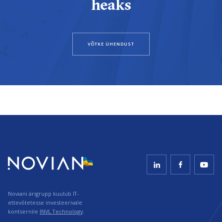
heaks
VÕTKE ÜHENDUST
Noviani ärigrupp kuulub IT-
ettevõtetesse investeerivale
kontsernile
INVL Technology
.