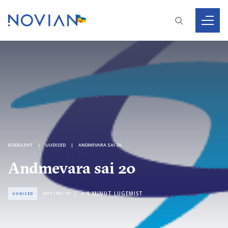
KODULEHT
UUDISED
ANDMEVARA SAI 20
Andmevara sai 20
< 1
MINUT LUGEMIST
2017 / 09 / 19
UUDISED