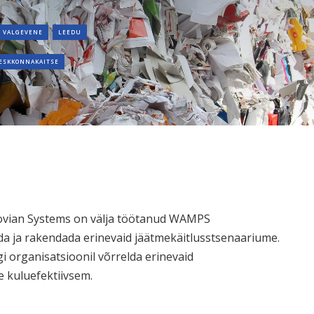
VALGEVENE
LEEDU
ESKKONNAKAITSE
Novian Systems on välja töötanud WAMPS
ida ja rakendada erinevaid jäätmekäitlusstsenaariume.
i organisatsioonil võrrelda erinevaid
e kuluefektiivsem.