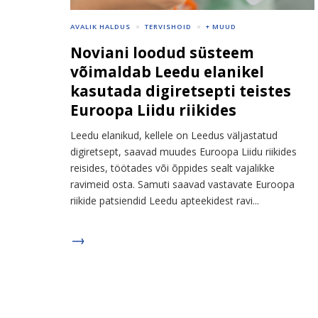
AVALIK HALDUS
TERVISHOID
+ MUUD
Noviani loodud süsteem
võimaldab Leedu elanikel
kasutada digiretsepti teistes
Euroopa Liidu riikides
Leedu elanikud, kellele on Leedus väljastatud
digiretsept, saavad muudes Euroopa Liidu riikides
reisides, töötades või õppides sealt vajalikke
ravimeid osta. Samuti saavad vastavate Euroopa
riikide patsiendid Leedu apteekidest ravi...