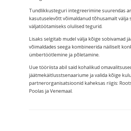
Tundlikkusteguri integreerimine suurendas an
kasutuselevõtt võimaldanud tõhusamalt välja 
väljatöötamiseks olulised tegurid.
Lisaks selgitab mudel välja kõige sobivamad 
võimaldades seega kombineerida näiliselt kon
ümbertöötlemine ja põletamine.
Uue tööriista abil said kohalikud omavalitsuse
jäätmekäitlusstsenaariume ja valida kõige kul
partnerorganisatsioonid kaheksas riigis: Roots
Poolas ja Venemaal.