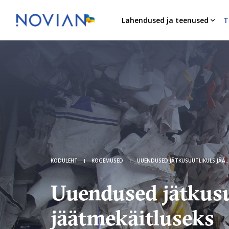
Lahendused ja teenused
T
KODULEHT
KOGEMUSED
UUENDUSED JÄTKUSUUTLIKULS JÄÄTMEKÄITLUSEKS
Uuendused jätkusu
jäätmekäitluseks