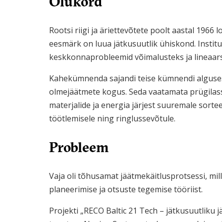
Olukord
Rootsi riigi ja äriettevõtete poolt aastal 196
eesmärk on luua jätkusuutlik ühiskond. Instit
keskkonnaprobleemid võimalusteks ja lineaar
Kahekümnenda sajandi teise kümnendi alguses 
olmejäätmete kogus. Seda vaatamata prügilass
materjalide ja energia järjest suuremale sorte
töötlemisele ning ringlussevõtule.
Probleem
Vaja oli tõhusamat jäätmekäitlusprotsessi, mil
planeerimise ja otsuste tegemise tööriist.
Projekti „RECO Baltic 21 Tech – jätkusuutliku