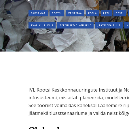
SAKSAMAA
ROOTSI
VENEMAA
POOLA
LÄTI
EESTI
AVALIK HALDUS
TEENUSED ELANIKELE
JÄÄTMEKÄITLUS
K
IVL Rootsi Keskkonnauuringute Instituut ja 
infosüsteemi, mis aitab planeerida, modelleer
See tööriist võimaldas kaheksal Läänemere riig
jäätmekäitlusstsenaariume ja valida neist kõig