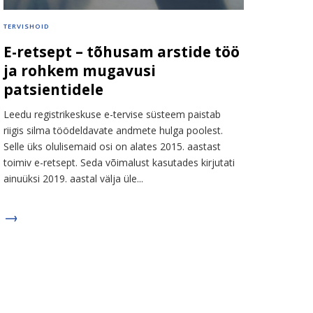
TERVISHOID
E-retsept – tõhusam arstide töö
ja rohkem mugavusi
patsientidele
Leedu registrikeskuse e-tervise süsteem paistab
riigis silma töödeldavate andmete hulga poolest.
Selle üks olulisemaid osi on alates 2015. aastast
toimiv e-retsept. Seda võimalust kasutades kirjutati
ainuüksi 2019. aastal välja üle...