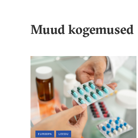
Muud kogemused
EUROOPA
LEEDU