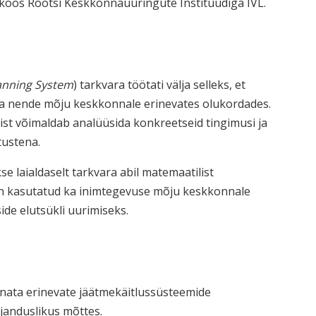
koos Rootsi Keskkonnauuringute Instituudiga IVL.
nning System
) tarkvara töötati välja selleks, et
ja nende mõju keskkonnale erinevates olukordades.
ist võimaldab analüüsida konkreetseid tingimusi ja
tustena.
 laialdaselt tarkvara abil matemaatilist
 on kasutatud ka inimtegevuse mõju keskkonnale
ide elutsükli uurimiseks.
nata erinevate jäätmekäitlussüsteemide
janduslikus mõttes.