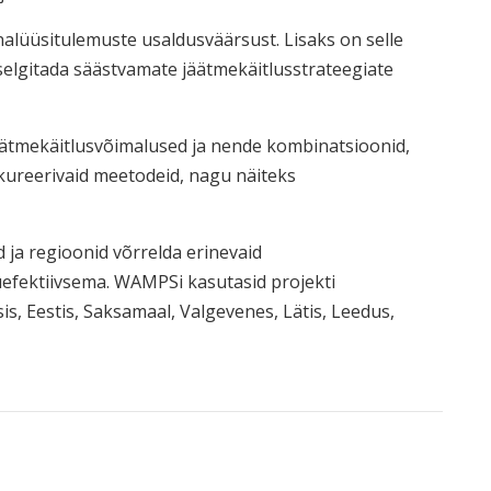
alüüsitulemuste usaldusväärsust. Lisaks on selle
selgitada säästvamate jäätmekäitlusstrateegiate
jäätmekäitlusvõimalused ja nende kombinatsioonid,
kureerivaid meetodeid, nagu näiteks
d ja regioonid võrrelda erinevaid
uefektiivsema. WAMPSi kasutasid projekti
is, Eestis, Saksamaal, Valgevenes, Lätis, Leedus,