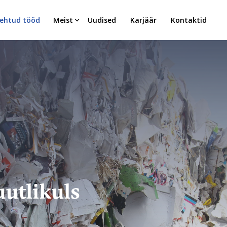
ehtud tööd
Meist
Uudised
Karjäär
Kontaktid
utlikuls