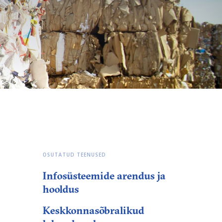
OSUTATUD TEENUSED
Infosüsteemide arendus ja
hooldus
Keskkonnasõbralikud