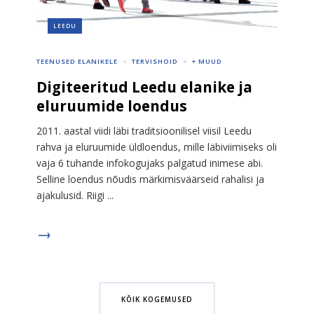
LEEDU
TEENUSED ELANIKELE
TERVISHOID
+ MUUD
Digiteeritud Leedu elanike ja
eluruumide loendus
2011. aastal viidi läbi traditsioonilisel viisil Leedu
rahva ja eluruumide üldloendus, mille läbiviimiseks oli
vaja 6 tuhande infokogujaks palgatud inimese abi.
Selline loendus nõudis märkimisväärseid rahalisi ja
ajakulusid. Riigi ...
KÕIK KOGEMUSED