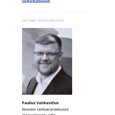
lahendused
VASTAME TEIE KÜSIMUSTELE
Paulius Vaitkevičius
Noviani tarkvarateenuste
innovatsiooni juht