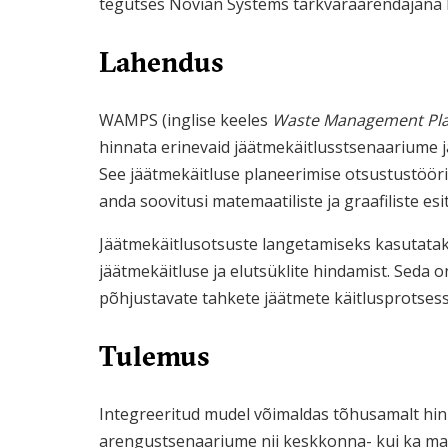
tegutses Novian Systems tarkvaraarendajana 
Lahendus
WAMPS (inglise keeles
Waste Management Pla
hinnata erinevaid jäätmekäitlusstsenaariume 
See jäätmekäitluse planeerimise otsustustööri
anda soovitusi matemaatiliste ja graafiliste esi
Jäätmekäitlusotsuste langetamiseks kasutatakse
jäätmekäitluse ja elutsüklite hindamist. Seda
põhjustavate tahkete jäätmete käitlusprotsess
Tulemus
Integreeritud mudel võimaldas tõhusamalt hin
arengustsenaariume nii keskkonna- kui ka ma