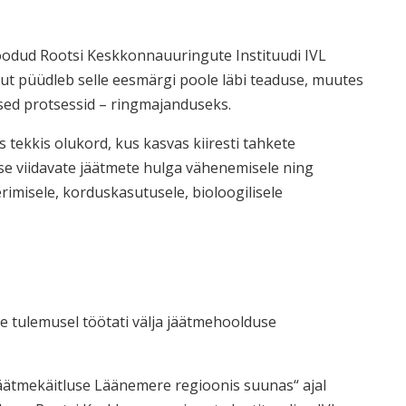
6 loodud Rootsi Keskkonnauuringute Instituudi IVL
uut püüdleb selle eesmärgi poole läbi teaduse, muutes
sed protsessid – ringmajanduseks.
tekkis olukord, kus kasvas kiiresti tahkete
e viidavate jäätmete hulga vähenemisele ning
erimisele, korduskasutusele, bioloogilisele
le tulemusel töötati välja jäätmehoolduse
 jäätmekäitluse Läänemere regioonis suunas“ ajal