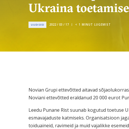
Ukraina toetamise
2022 / 03 / 17
< 1
MINUT LUGEMIST
UUDISED
Novian Grupi ettevõtted aitavad sõjaolukorras 
Noviani ettevõtted eraldanud 20 000 eurot Puna
Leedu Punane Rist suunab kogutud toetuse Uk
esmavajaduste katmiseks. Organisatsioon jag
toiduaineid, ravimeid ja muid vajalikke esemei