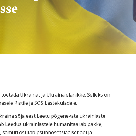
sse
toetada Ukrainat ja Ukraina elanikke. Selleks on
sele Ristile ja SOS Lasteküladele.
raina sõja eest Leetu põgenevate ukrainlaste
ab Leedus ukrainlastele humanitaarabipakke,
d, samuti osutab psühhosotsiaalset abi ja