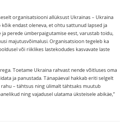
seselt organisatsiooni allüksust Ukrainas – Ukraina
kõik endast oleneva, et ohtu sattunud lapsed ja
te ja perede ümberpaigutamise eest, varustab toidu,
uusi majutusvõimalusi. Organisatsioon tegeleb ka
oldusel või riiklikes lastekodudes kasvavate laste
rega. Toetame Ukraina rahvast nende võitluses oma
 aidata ja panustada. Tänapäeval hakkab eriti selgelt
a rahu – tähtsus ning ülimalt tähtsaks muutub
panelikud ning vajadusel ulatama üksteisele abikäe,”