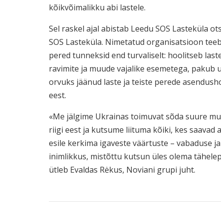
kõikvõimalikku abi lastele.
Sel raskel ajal abistab Leedu SOS Lasteküla ot
SOS Lasteküla. Nimetatud organisatsioon teeb 
pered tunneksid end turvaliselt: hoolitseb las
ravimite ja muude vajalike esemetega, pakub 
orvuks jäänud laste ja teiste perede asendusho
eest.
«Me jälgime Ukrainas toimuvat sõda suure mu
riigi eest ja kutsume liituma kõiki, kes saavad
esile kerkima igaveste väärtuste – vabaduse j
inimlikkus, mistõttu kutsun üles olema tähele
ütleb Evaldas Rėkus, Noviani grupi juht.