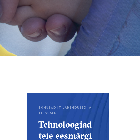
TÕHUSAD IT-LAHENDUSED JA
TEENUSED
Tehnoloogiad
teie eesmärgi