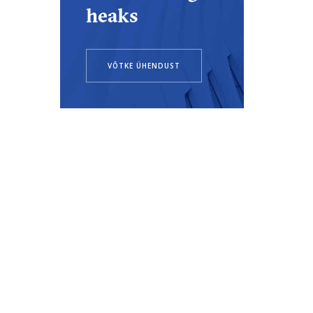
heaks
VÕTKE ÜHENDUST