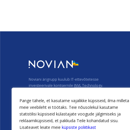
Noviani ärigrupp kuulub IT-ettevõtetesse
investeerivale kontsernile
INVL Technology
.
Privaatsuspõhimõtted
Pange tähele, et kasutame vajalikke küpsiseid, ilma milleta
Küpsiste kasutamise põhimõtted
meie veebileht ei töötaks. Teie nõusolekul kasutame
statistilisi küpsiseid külastajate voogude jälgimiseks ja
reklaamiküpsiseid, et pakkuda Teile kohandatud sisu.
Lisateavet leiate meie
küpsiste poliitikast