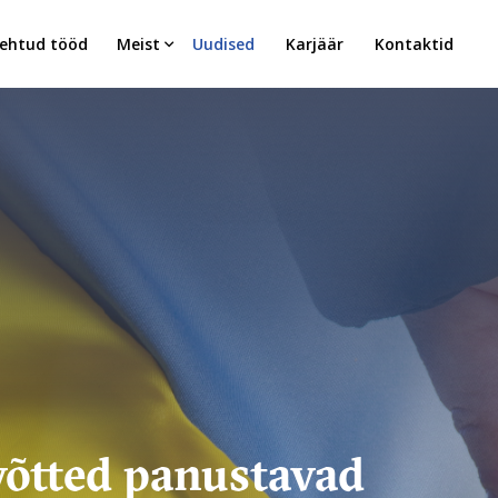
ehtud tööd
Meist
Uudised
Karjäär
Kontaktid
võtted panustavad